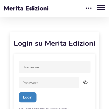
Merita Edizioni
Vai al contenuto principale
Login su Merita Edizioni
Vai a creazione account
Username
Password
Login